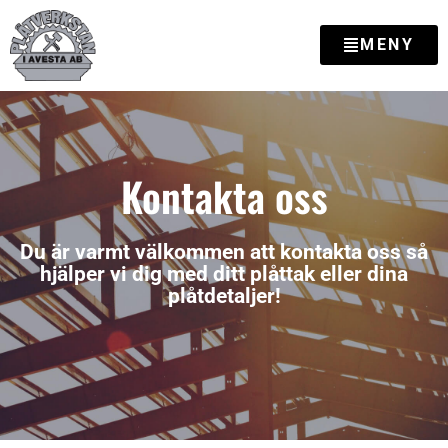
Hoppa
till
MENY
innehåll
Kontakta oss
Du är varmt välkommen att kontakta oss så
hjälper vi dig med ditt plåttak eller dina
plåtdetaljer!