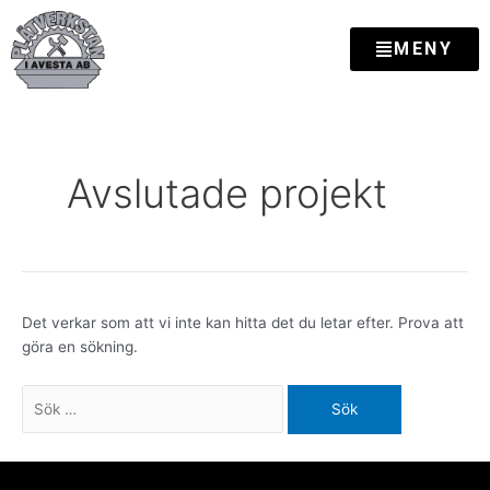
Hoppa
till
MENY
innehåll
Sök
efter:
Avslutade projekt
Det verkar som att vi inte kan hitta det du letar efter. Prova att
göra en sökning.