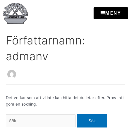
Hoppa
till
MENY
innehåll
Sök
Författarnamn:
efter:
admanv
Det verkar som att vi inte kan hitta det du letar efter. Prova att
göra en sökning.